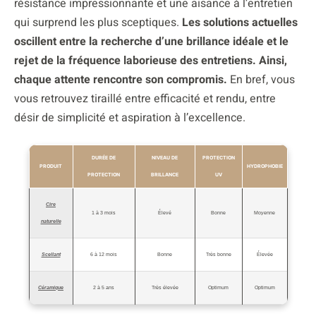
résistance impressionnante et une aisance à l’entretien
qui surprend les plus sceptiques.
Les solutions actuelles
oscillent entre la recherche d’une brillance idéale et le
rejet de la fréquence laborieuse des entretiens. Ainsi,
chaque attente rencontre son compromis.
En bref, vous
vous retrouvez tiraillé entre efficacité et rendu, entre
désir de simplicité et aspiration à l’excellence.
DURÉE DE
NIVEAU DE
PROTECTION
PRODUIT
HYDROPHOBIE
PROTECTION
BRILLANCE
UV
Cire
1 à 3 mois
Élevé
Bonne
Moyenne
naturelle
Scellant
6 à 12 mois
Bonne
Très bonne
Élevée
Céramique
2 à 5 ans
Très élevée
Optimum
Optimum