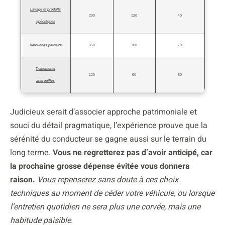
Lavage et produits
200
120
40
spécifiques
Retouches peinture
350
100
70
Traitements
120
60
50
antirouilles
Judicieux serait d’associer approche patrimoniale et
souci du détail pragmatique, l’expérience prouve que la
sérénité du conducteur se gagne aussi sur le terrain du
long terme.
Vous ne regretterez pas d’avoir anticipé, car
la prochaine grosse dépense évitée vous donnera
raison.
Vous repenserez sans doute à ces choix
techniques au moment de céder votre véhicule, ou lorsque
l’entretien quotidien ne sera plus une corvée, mais une
habitude paisible.