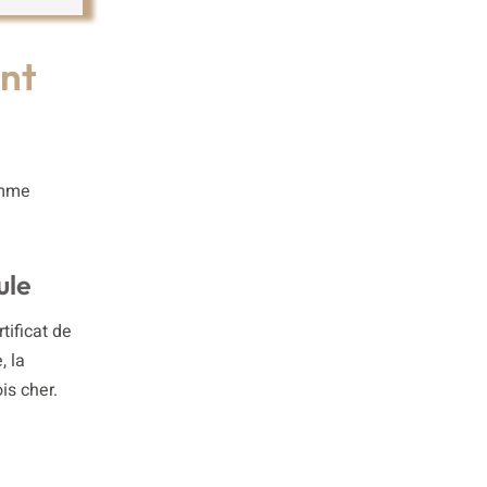
nt
omme
ule
tificat de
, la
is cher.