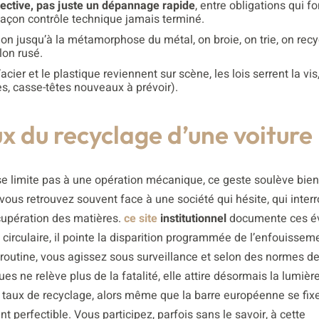
lective, pas juste un dépannage rapide
, entre obligations qui fo
façon contrôle technique jamais terminé.
tion jusqu’à la métamorphose du métal, on broie, on trie, on recyc
lon rusé.
l’acier et le plastique reviennent sur scène, les lois serrent la vis,
s, casse-têtes nouveaux à prévoir).
ux du recyclage d’une voiture
se limite pas à une opération mécanique, ce geste soulève bien
ous retrouvez souvent face à une société qui hésite, qui inter
écupération des matières.
ce site
institutionnel
documente ces év
 circulaire, il pointe la disparition programmée de l’enfouissem
routine, vous agissez sous surveillance et selon des normes de
ques ne relève plus de la fatalité, elle attire désormais la lumièr
e taux de recyclage, alors même que la barre européenne se fix
t perfectible. Vous participez, parfois sans le savoir, à cette