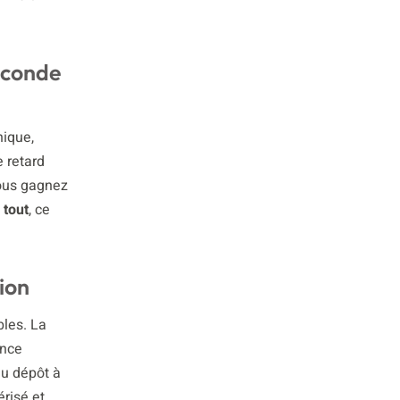
seconde
nique,
e retard
Vous gagnez
 tout
, ce
tion
bles. La
ance
du dépôt à
érisé et