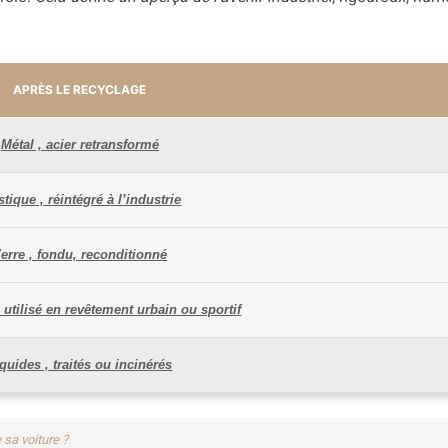
APRÈS LE RECYCLAGE
Métal , acier retransformé
stique , réintégré à l’industrie
erre , fondu, reconditionné
utilisé en revêtement urbain ou sportif
quides , traités ou incinérés
 sa voiture ?