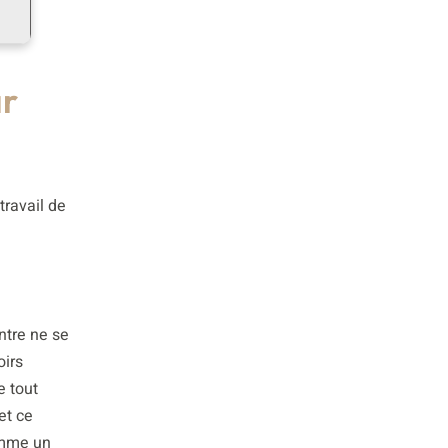
ar
travail de
ntre ne se
oirs
e tout
et ce
comme un