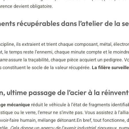
arence devient obligatoire.
ents récupérables dans l’atelier de la 
cipline, ils extraient et trient chaque composant, métal, électro
dant, le temps reste l’ennemi, chaque minute compte et le moindr
arre
assure la traçabilité, chaque pièce acquiert un pedigree. 
es constituent le socle de la valeur récupérée.
La filière surveille
on, ultime passage de l’acier à la réinven
age mécanique
réduit le véhicule à l’état de fragments identifia
stique ou le verre, l’erreur ne s’invite pas. Vous assistez à l’alli
 savoir-faire humain, mélange détonant.En bref, tout fonctionne, 
trôle.
Cela donne un aperçu de l’avenir industriel
, rigoureux, num