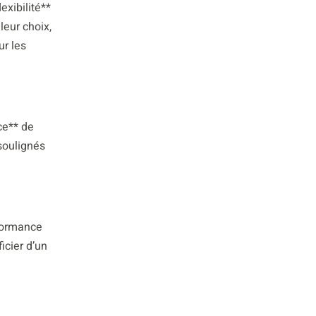
exibilité**
leur choix,
ur les
ce** de
soulignés
rformance
icier d’un