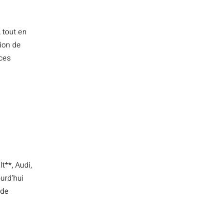
 tout en
ion de
ces
**, Audi,
urd’hui
 de