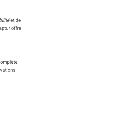
ilité
et de
aptur offre
 complète
vations