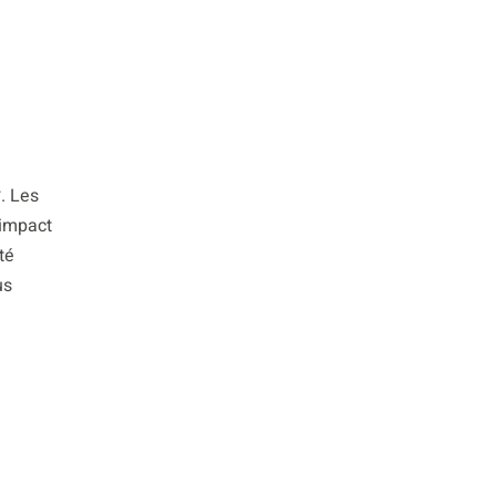
. Les
*impact
té
us