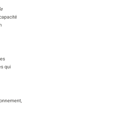
e
capacité
n
nes
s qui
tionnement,