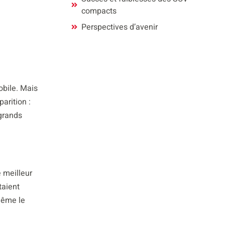
compacts
Perspectives d’avenir
obile. Mais
arition :
 grands
 meilleur
taient
 même le