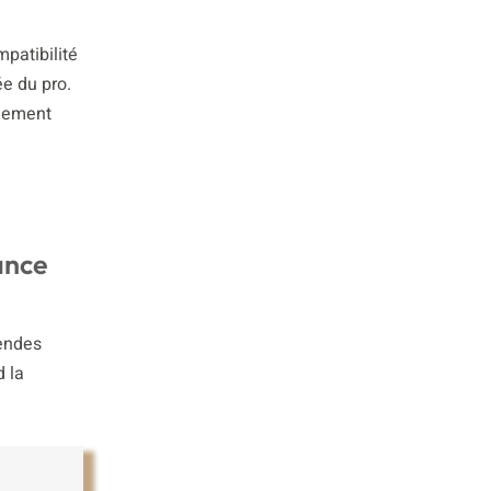
mpatibilité
ée du pro.
agement
ance
gendes
d la