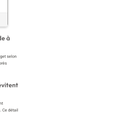
de à
dget selon
près
évitent
nt
. Ce détail