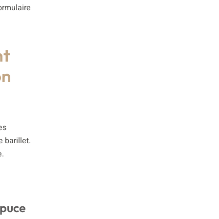
ormulaire
nt
on
es
barillet.
e.
 puce