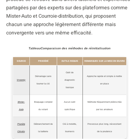
partagées par des experts sur des plateformes comme
Mister-Auto et Courroie-distribution, qui proposent
chacun une approche légèrement différente mais
convergente vers une même efficacité.
TableauComparaison des méthodes de réinitialisation
SOURCE
PROCÉDÉ
OUTILS REQUIS
REMARQUES SUR LA MISE EN ŒUVRE
Outil de
Démarrage sans
Approche rapide et simple à mettre
Vroomly
diagnostic
tourner la clé
en place
basique
Mister-
Braquage complet
Aucun outil
Méthode fréquemment plébiscitée
Auto
du volant
spécifique
par les amateurs
Planète
Débranchement de
Clé à molette,
Processus plus long, nécessitant
Citroën
la batterie
tournevis
de la prudence