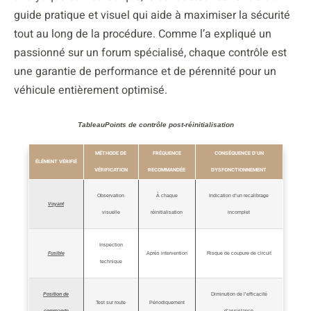
guide pratique et visuel qui aide à maximiser la sécurité
tout au long de la procédure. Comme l’a expliqué un
passionné sur un forum spécialisé, chaque contrôle est
une garantie de performance et de pérennité pour un
véhicule entièrement optimisé.
TableauPoints de contrôle post-réinitialisation
MÉTHODE DE
FRÉQUENCE
CONSÉQUENCE D’UN
ÉLÉMENT VÉRIFIÉ
VÉRIFICATION
RECOMMANDÉE
DYSFONCTIONNEMENT
Observation
À chaque
Indication d’un recalibrage
Voyant
visuelle
réinitialisation
incomplet
Inspection
Fusible
Après intervention
Risque de coupure de circuit
technique
Position de
Diminution de l’efficacité
Test sur route
Périodiquement
commande
d’assistance