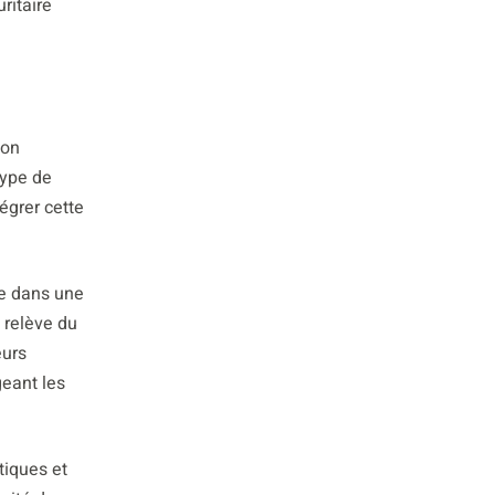
ritaire
ion
type de
égrer cette
ée dans une
a relève du
eurs
geant les
tiques et