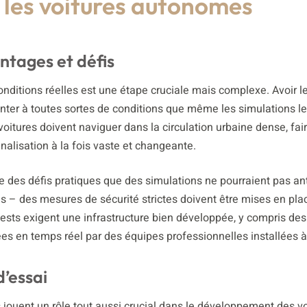
r les voitures autonomes
antages et défis
ditions réelles est une étape cruciale mais complexe. Avoir l
onter à toutes sortes de conditions que même les simulations le
itures doivent naviguer dans la circulation urbaine dense, fai
nalisation à la fois vaste et changeante.
le des défis pratiques que des simulations ne pourraient pas ant
es – des mesures de sécurité strictes doivent être mises en pla
 tests exigent une infrastructure bien développée, y compris des
es en temps réel par des équipes professionnelles installées à
d’essai
es jouent un rôle tout aussi crucial dans le développement des v