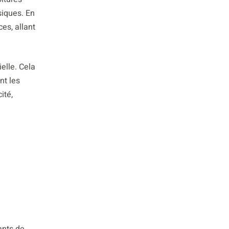
siques. En
es, allant
elle. Cela
nt les
ité,