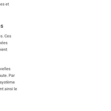
ées et
es
és. Ces
nnées
oient
velles
aute. Par
u système
t ainsi le