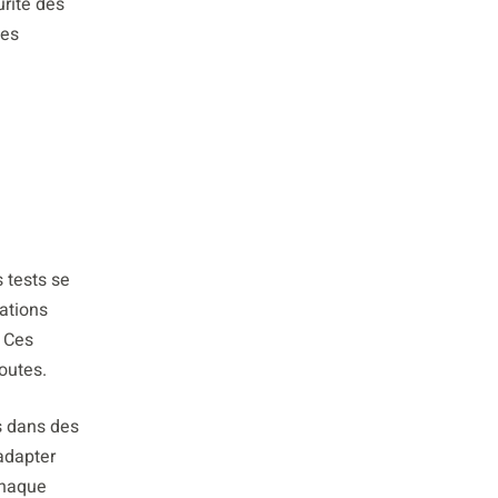
urité des
des
 tests se
lations
. Ces
routes.
es dans des
’adapter
Chaque