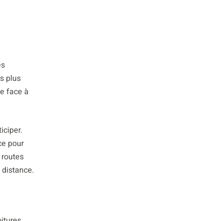
es
s plus
re face à
iciper.
ce pour
 routes
 distance.
oitures