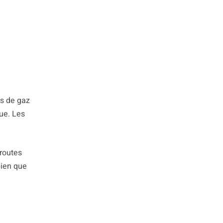
ns de gaz
ue. Les
 routes
bien que