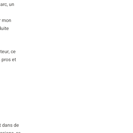
arc, un
ur mon
duite
teur, ce
 pros et
t dans de