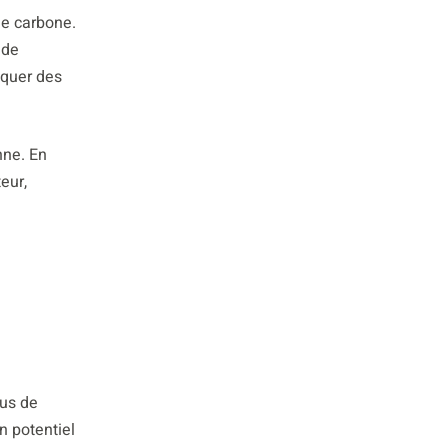
de carbone.
 de
oquer des
nne. En
eur,
lus de
n potentiel