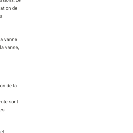
ssions, ce
gation de
as
 la vanne
la vanne,
on de la
zote sont
les
 et