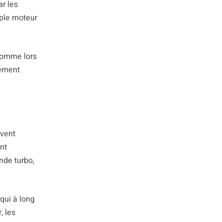
r les
uple moteur
 comme lors
rement
uvent
nt
nde turbo,
qui à long
, les