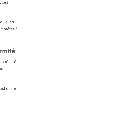
, ces
qu’elles
t prêter à
ormité
la réalité
ns
est qu’en