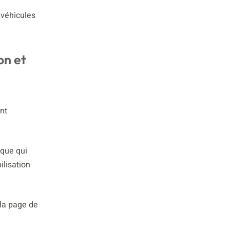
 véhicules
on et
nt
ique qui
ilisation
 la page de