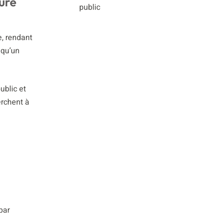
sure
public
e, rendant
 qu’un
ublic et
erchent à
par