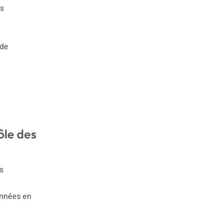
es
 de
ôle des
s
onnées en