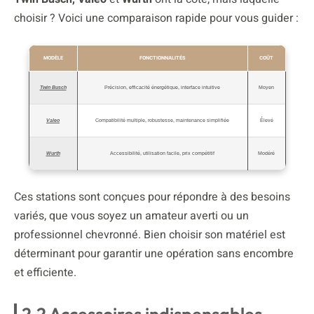
choisir ? Voici une comparaison rapide pour vous guider :
MODÈLE
FONCTIONNALITÉS
COÛT
Twin Busch
Précision, efficacité énergétique, interface intuitive
Moyen
Valeo
Compatibilité multiple, robustesse, maintenance simplifiée
Élevé
Wurth
Accessibilité, utilisation facile, prix compétitif
Modéré
Ces stations sont conçues pour répondre à des besoins
variés, que vous soyez un amateur averti ou un
professionnel chevronné. Bien choisir son matériel est
déterminant pour garantir une opération sans encombre
et efficiente.
2.2 Accessoires indispensables