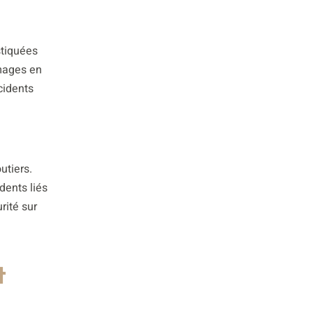
stiquées
images en
cidents
tiers.
dents liés
rité sur
t