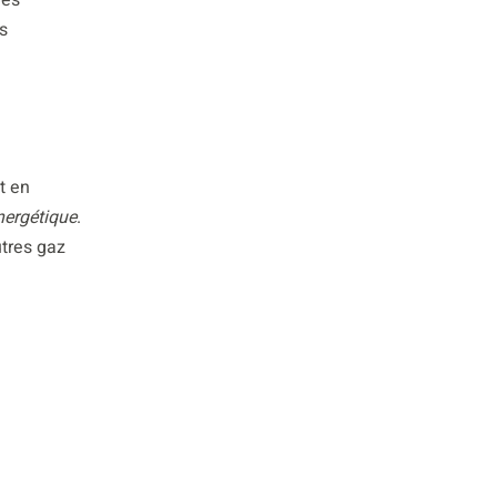
s
t en
énergétique
.
utres gaz