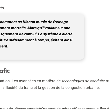
ts
té comment sa
Nissan
munie de
freinage
ement mortelle. Alors qu’il roulait sur une
usquement devant lui. Le système a alerté
voiture suffisamment à temps, évitant ainsi
dent.
afic
quation. Les avancées en matière de
technologies de conduite a
 fluidité du trafic et la gestion de la congestion urbaine.
ateur de vitesse adaptatif
permet de gérer efficacement le flux 