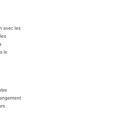
n avec les
 les
a
s le
les
changement
urs