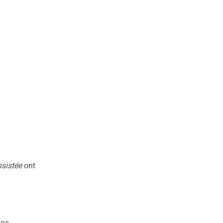
ssistée
ont
des