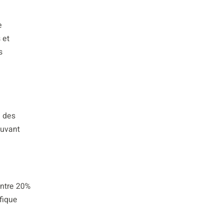
e
 et
s
n des
auvant
entre 20%
fique