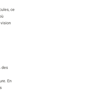
cules, ce
où
 vision
% des
ure. En
s