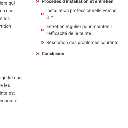
Procédés d’installation et entretien
ière qui
Installation professionnelle versus
sus non
DIY
t les
tition
Entretien régulier pour maintenir
l’efficacité de la teinte
Résolution des problèmes courants
Conclusion
ignifie que
re les
inte est
 conduite.