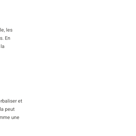
e, les
s. En
 la
rbaliser et
la peut
comme une