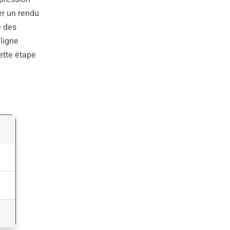
er un rendu
e des
ligne
ette étape