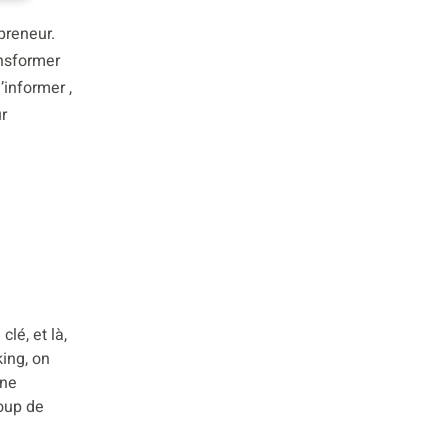
epreneur.
ansformer
’informer ,
r
lé, et là,
king, on
ine
coup de