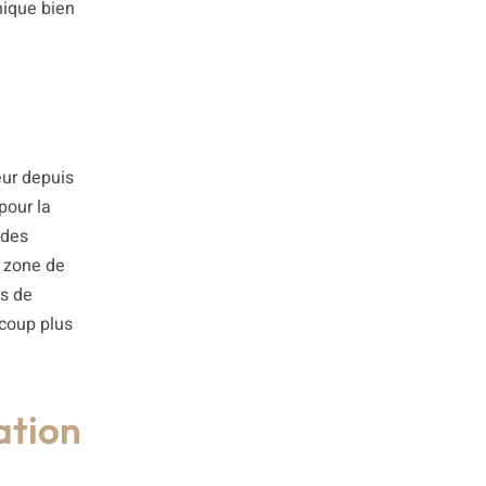
hique bien
eur depuis
pour la
 des
e zone de
s de
ucoup plus
ation