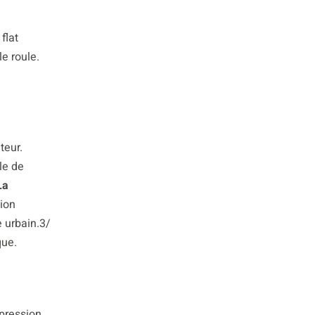
flat
e roule.
teur.
le de
La
sion
e urbain.3/
que.
mpression