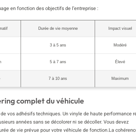
age en fonction des objectifs de l’entreprise :
matif
Durée de vie moyenne
Impact visuel
3 à 5 ans
Modéré
n
5 à 7 ans
Élevé
é
7 à 10 ans
Maximum
ering complet du véhicule
oix de vos adhésifs techniques. Un vinyle de haute performance r
sieurs années sans se décolorer ni se décoller. Vous devez
urée de vie prévue pour votre véhicule de fonction.La cohérenc