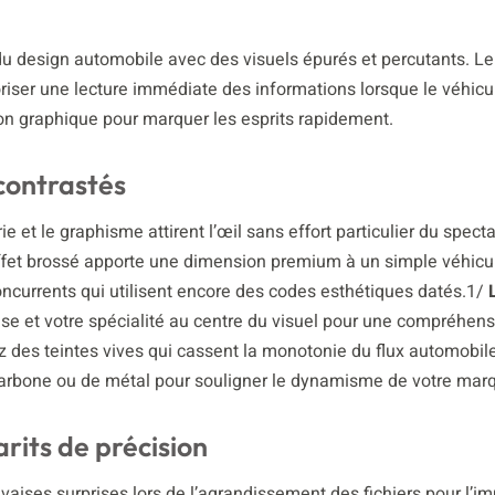
design automobile avec des visuels épurés et percutants. Le 
oriser une lecture immédiate des informations lorsque le véhicul
tion graphique pour marquer les esprits rapidement.
contrastés
ie et le graphisme attirent l’œil sans effort particulier du specta
ffet brossé apporte une dimension premium à un simple véhicu
ncurrents qui utilisent encore des codes esthétiques datés.1/
ise et votre spécialité au centre du visuel pour une compréhen
ez des teintes vives qui cassent la monotonie du flux automobil
carbone ou de métal pour souligner le dynamisme de votre mar
rits de précision
uvaises surprises lors de l’agrandissement des fichiers pour l’i