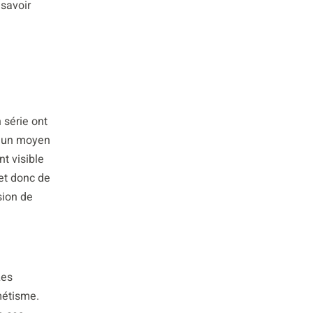
savoir
 série ont
u un moyen
nt visible
met donc de
sion de
Les
métisme.