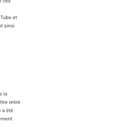
e ces
a
uTube et
t ainsi
e la
tre retiré
 a été
nement