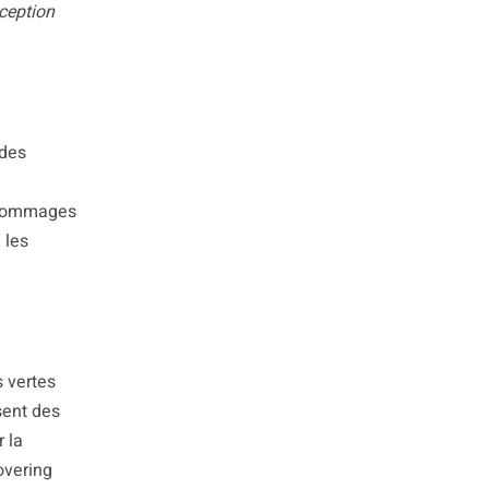
ception
 des
s dommages
 les
 vertes
sent des
 la
overing