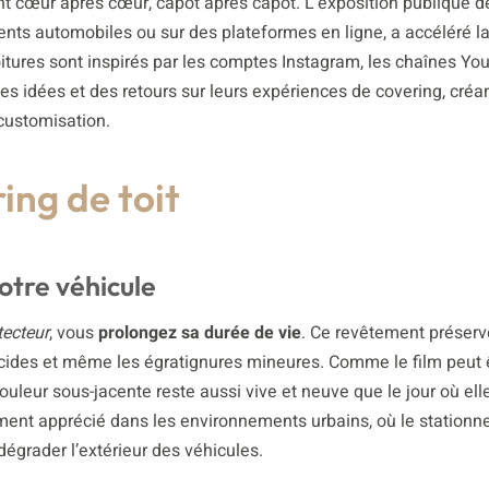
ant cœur après cœur, capot après capot. L’exposition publique d
ents automobiles ou sur des plateformes en ligne, a accéléré l
oitures sont inspirés par les comptes Instagram, les chaînes Yo
es idées et des retours sur leurs expériences de covering, créan
customisation.
ing de toit
otre véhicule
tecteur
, vous
prolongez sa durée de vie
. Ce revêtement préserv
 acides et même les égratignures mineures. Comme le film peut ê
leur sous-jacente reste aussi vive et neuve que le jour où elle
ement apprécié dans les environnements urbains, où le station
égrader l’extérieur des véhicules.