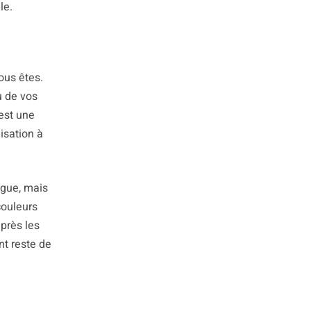
le.
ous êtes.
u de vos
 est une
isation à
ogue, mais
couleurs
près les
nt reste de