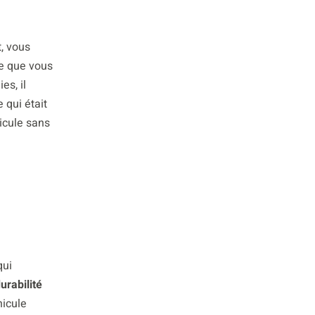
, vous
re que vous
es, il
e qui était
icule sans
qui
urabilité
hicule