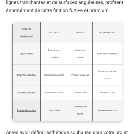
lignes tranchantes et de surfaces anguleuses, profitent
énormément de cette finition furtive et premium.
Critère de
Fini brillant
Fini mat
Usage conseillé
comparaison
Très élevé et
Moderne et
Impact visuel
Show car vs Sportive
scintillant
texturé
Nettoyage manuel
Entretien quotidien
Standard au carwash
Produits sans cire
requis
Visibilité nocturne
Réflexion maximale
Diffusion douce
Sécurité accrue
Granuleux ou
Toucher de surface
Lisse et froid
Sensation premium
satiné
Après avoir défini l’esthétique souhaitée pour votre projet