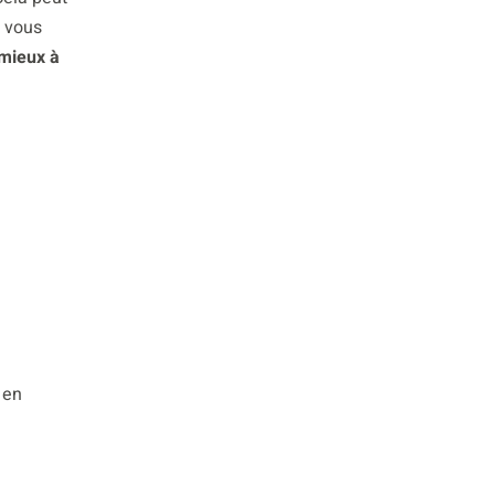
e vous
 mieux à
 en