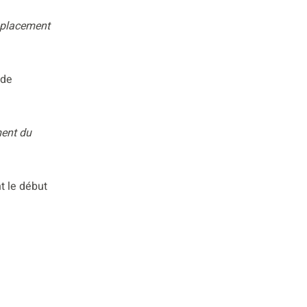
mplacement
 de
ent du
t le début