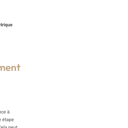
trique
ement
nce à
e étape
ela peut