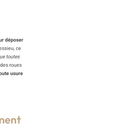
our déposer
ssieu, ce
ue toutes
des roues
toute usure
ement