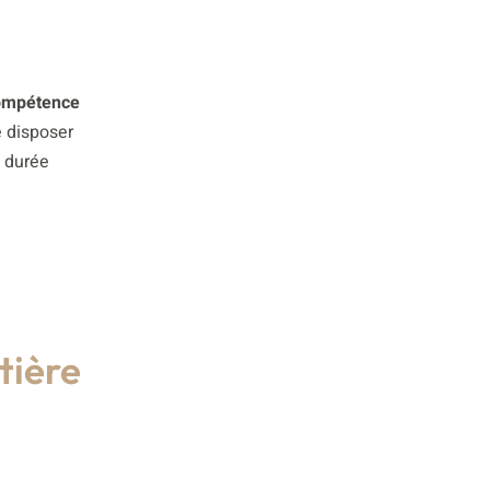
compétence
e disposer
a durée
tière