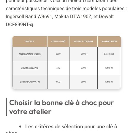
pour leur puissance. Voici un tableau comparatif des
caractéristiques techniques de trois modèles populaires :
Ingersoll Rand W9691, Makita DTW190Z, et Dewalt
DCF899NT-xj.
MODÈLE
COUPLE (NM)
VITESSE (TR/MIN)
ALIMENTATION
Ingersoll Rand W9691
2000
7000
Électrique
Makita DTW190Z
190
2300
Sans fil
Dewalt DCF899NT-xj
950
1900
Sans fil
Choisir la bonne clé à choc pour
votre atelier
Les critères de sélection pour une clé à
choc