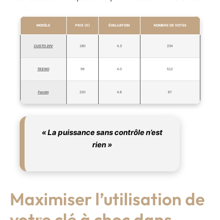
MODÈLE
PRIX (€)
ÉVALUATION
NOMBRE DE VOTES
CUSTO 20V
180
4.3
234
TEENO
99
4.0
512
Facom
220
4.8
87
« La puissance sans contrôle n’est
rien »
Maximiser l’utilisation de
votre clé à choc dans